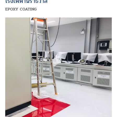
โรงไฟฟ้านราธิวาส
EPOXY COATING