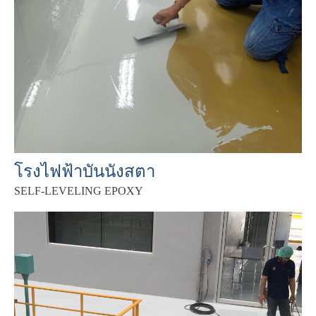
โรงไฟฟ้าบันนังสตา
SELF-LEVELING EPOXY